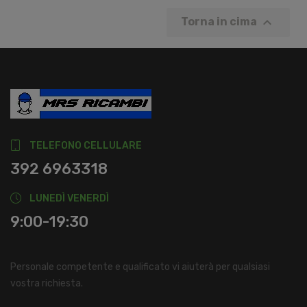

Torna in cima
TELEFONO CELLULARE
392 6963318
LUNEDÌ VENERDÌ
9:00-19:30
Personale competente e qualificato vi aiuterà per qualsiasi
vostra richiesta.