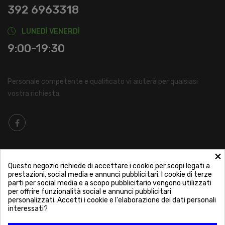
392 6963318
LUNEDÌ VENERDÌ
9:00-19:30
Personale competente e qualificato vi aiuterà per qualsiasi
vostra richiesta.

INFORMAZIONI
×
Questo negozio richiede di accettare i cookie per scopi legati a
prestazioni, social media e annunci pubblicitari. I cookie di terze

LA NOSTRA AZIENDA
parti per social media e a scopo pubblicitario vengono utilizzati
per offrire funzionalità social e annunci pubblicitari
personalizzati. Accetti i cookie e l'elaborazione dei dati personali
interessati?

IL MIO ACCOUNT